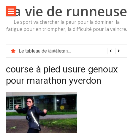
Aller
La vie de runneuse
au
contenu
Le sport va chercher la peur pour la dominer, la
fatigue pour en triompher, la difficulté pour la vaincre.
Le tableau de la valeur nutritive de Mûrier noir Morus nigra Moracées Calories, glucides et vertus pour la santé
course à pied usure genoux
pour marathon yverdon