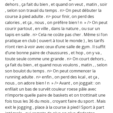
dehors , ça fait du bien , et quand on veut , matin , soir
, selon son travail du temps . n> On peut débuter la
course à pied adulte . n> pour finir, on perd des
calories , et ça , nous , on préfère bien ! n​ » /> On peut
courir partout , en ville , dans la nature , ou sur un
tapis en salle . n> Cela ne coûte pas cher . Même si l’on
pratique en club ( ouvert à tout le monde ) , les tarifs
n’ont rien à voir avec ceux d’une salle de gym . Il suffit
d’une bonne paire de chaussures , et hop , on y va ,
toute seule comme une grande . n> On court dehors ,
ça fait du bien , et quand nous voulons , matin , , selon
son boulot du temps . n> On peut commencer la
running adulte . n> enfin , on perd des kcal , et ça ,
nous , on adore bien ! n​ » /> Avant , on joggait : on
enfilait un bas de survêt couleur roese pâle avec
n’importe quelle paire de baskets et on trottinait une
fois tous les 36 du mois , croyant faire du sport . Mais
exit le jogging , place à la course à pied ! Sport à part