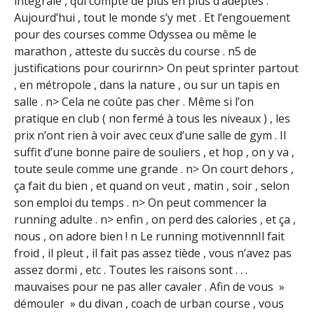
intégrale , qui compte de plus en plus d’adeptes .
Aujourd’hui , tout le monde s’y met . Et l’engouement
pour des courses comme Odyssea ou même le
marathon , atteste du succès du course . n5 de
justifications pour courirnn> On peut sprinter partout
, en métropole , dans la nature , ou sur un tapis en
salle . n> Cela ne coûte pas cher . Même si l’on
pratique en club ( non fermé à tous les niveaux ) , les
prix n’ont rien à voir avec ceux d’une salle de gym . Il
suffit d’une bonne paire de souliers , et hop , on y va ,
toute seule comme une grande . n> On court dehors ,
ça fait du bien , et quand on veut , matin , soir , selon
son emploi du temps . n> On peut commencer la
running adulte . n> enfin , on perd des calories , et ça ,
nous , on adore bien ! n Le running motivennnIl fait
froid , il pleut , il fait pas assez tiède , vous n’avez pas
assez dormi , etc . Toutes les raisons sont . . .
mauvaises pour ne pas aller cavaler . Afin de vous »
démouler » du divan , coach de urban course , vous