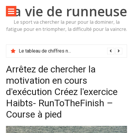
Aller
La vie de runneuse
au
contenu
Le sport va chercher la peur pour la dominer, la
fatigue pour en triompher, la difficulté pour la vaincre.
Le tableau de la valeur nutritive de Mûrier noir Morus nigra Moracées Calories, glucides et vertus pour la santé
Arrêtez de chercher la
motivation en cours
d'exécution Créez l'exercice
Haibts- RunToTheFinish –
Course à pied