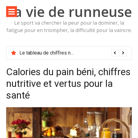
Aller
La vie de runneuse
au
contenu
Le sport va chercher la peur pour la dominer, la
fatigue pour en triompher, la difficulté pour la vaincre.
Le tableau de la valeur nutritive de Mûrier noir Morus nigra Moracées Calories, glucides et vertus pour la santé
Calories du pain béni, chiffres
nutritive et vertus pour la
santé