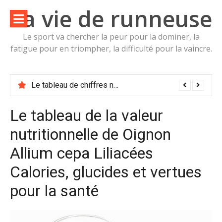
Aller
La vie de runneuse
au
contenu
Le sport va chercher la peur pour la dominer, la
fatigue pour en triompher, la difficulté pour la vaincre.
Le tableau de la valeur nutritive de Mûrier noir Morus nigra Moracées Calories, glucides et vertus pour la santé
Le tableau de chiffres nutritionnelle de Hélianthi Helianthus strumosus Astéracées Calories, glucides et vertues pour la santé
Le tableau de la valeur
nutritionnelle de Oignon
Allium cepa Liliacées
Calories, glucides et vertues
pour la santé