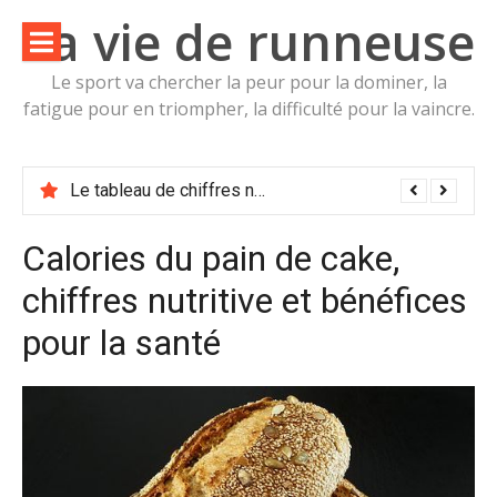
Aller
La vie de runneuse
au
contenu
Le sport va chercher la peur pour la dominer, la
fatigue pour en triompher, la difficulté pour la vaincre.
Le tableau de la valeur nutritive de Mûrier noir Morus nigra Moracées Calories, glucides et vertus pour la santé
Le tableau de chiffres nutritionnelle de Hélianthi Helianthus strumosus Astéracées Calories, glucides et vertues pour la santé
Calories du pain de cake,
chiffres nutritive et bénéfices
pour la santé